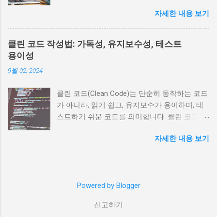
습 가능한 형식으로 준비하는 과정입니다. 이 글
CPython(가장 널리 사용되는 Python 구현)에서
자세한 내용 보기
에서는 머신러닝 모델 학습에서 자주 사용되는
GIL은 필수적인 요소입니다. GIL의 주요 특징: 단
주요 데이터 전처리 기법을 살펴보고, 각 기법이
일 스레드 실행 보장 : GIL은 한 번에 하나의 스
모델의 성능에 어떻게 영향을 미치는지 설명하
레드만 Python 인터프리터에서 실행되도록 보
클린 코드 작성법: 가독성, 유지보수성, 테스트
겠습니다. 1. 결측값 처리(Missing Value
장합니다. 여러 스레드가 동시에 실행될 수 있지
용이성
Handling) 결측값은 데이터셋에서 중요한 정보
만, GIL에 의해 이들이 순차적으로 실행됩니다.
9월 02, 2024
가 누락된 상태를 나타냅니다. 결측값을 적절히
멀티코어 활용 제한 : GIL로 인해 Python 멀티스
처리하지 않으면 모델의 성능이 저하될 수 있으
레딩은 멀티코어 CPU의 성능을 충분히 활용하
클린 코드(Clean Code)는 단순히 동작하는 코드
며, 심각한 경우 모델이 제대로 동작하지 않을
지 못합니다. 다중 스레드가 존재하더라도 실제
가 아니라, 읽기 쉽고, 유지보수가 용이하며, 테
수 있습니다. 주요 처리 방법: 삭제(Deletion) : 결
로는 하나의 코어에서 순차적으로 실행되기 때
스트하기 쉬운 코드를 의미합니다. 클린 코드는
측값이 포함된 행 또는 열을 삭제하는 방법입니
문입니다. IO 바운드 작업 최적화 : GIL은 CPU 바
소프트웨어의 품질을 높이고, 개발자 간의 협업
다. 결측값의 비율이 매우 낮을 때 효과적이지
운드 작업에서는 성능에 영향을 미치지만, IO 바
자세한 내용 보기
을 원활하게 하며, 장기적인 프로젝트에서 특히
만, 데이터 손실이 발생할 수 있습니다.
운드 작업에서는 상대적으로 영향을 덜 받습니
중요한 역할을 합니다. 이 글에서는 클린 코드를
df.dropna() # 결측값이 있는 행 삭제
다. 이는 IO 작업이 진행되는 동안 다른 스레드
작성하기 위한 원칙과 가이드라인을 가독성, 유
df.dropna(axis=1) # 결측값이 있는 열 삭제 대체
가 실행될 수 있기 때문입니다. Python에서의 멀
지보수성, 테스트 용이성 측면에서 살펴보겠습
(Imputation) : 결측값을 평균, 중앙값, 최빈값 등
티스레딩 멀티스레딩은 프로그램이 여러 스레
Powered by Blogger
니다. 가독성 (Readability) 가독성은 코드가 쉽게
으로 대체하거나, K-최근접 이웃(K-NN)이나 회
드를 통해 병렬로 작업을 수행하는 방식입니다.
읽히고 이해될 수 있는지를 나타냅니다. 가독성
귀 모델을 사용하여 예측할 수 있습니다.
Python의 threading 모듈은 멀티스레딩을 지원
신고하기
좋은 코드는 다른 개발자들이 코드를 이해하고
df.fillna(df.mean()) # 평균값으로 대체
하며, 다양한 병렬 처리 작업을 수행할 수 있습