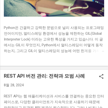
Python은 간결하고 강력한 문법으로 널리 사용되는 프로그래밍
언어이지만, 멀티스레딩 환경에서 성능을 제한하는 GIL(Global
Interpreter Lock) 이라는 고유한 특성을 가지고 있습니다. 이 글
에서는 GIL이 무엇인지, Python에서 멀티스레딩이 어떻게 동작
하는지, 그리고 GIL이 멀티스레딩의 성능에 어떤 한계를 가져오
는지에 대해 알아보겠습니다. GIL(Global Interpreter Lock)이란?
GIL은 Python 인터프리터가 한 번에 하나의 스레드만 Python 바
이트코드를 실행할 수 있도록 보장하는 메커니즘입니다. GIL은
Python의 메모리 관리와 관련된 내부 구조의 일관성을 유지하
REST API 버전 관리: 전략과 모범 사례
기 위해 도입되었습니다. 특히, CPython(가장 널리 사용되는
8월 28, 2024
Python 구현)에서 GIL은 필수적인 요소입니다. GIL의 주요 특징:
단일 스레드 실행 보장 : GIL은 한 번에 하나의 스레드만 Python
REST API는 웹 애플리케이션과 서비스를 연결하는 중요한 인터
인터프리터에서 실행되도록 보장합니다. 여러 스레드가 동시에
페이스로, 다양한 클라이언트가 지속적으로 사용하기 때문에
실행될 수 있지만, GIL에 의해 이들이 순차적으로 실행됩니다.
안정적이고 일관된 API 제공이 필수적입니다. 그러나 비즈니스