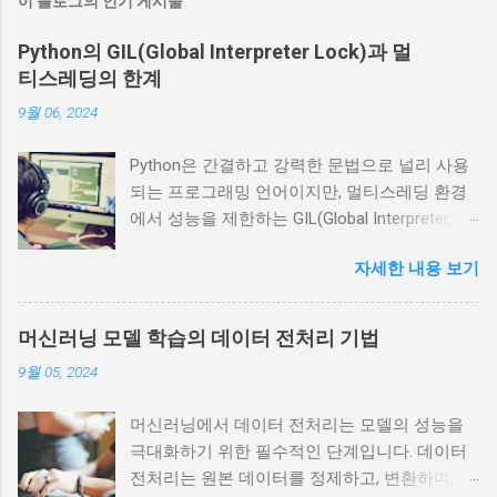
이 블로그의 인기 게시물
Python의 GIL(Global Interpreter Lock)과 멀
티스레딩의 한계
9월 06, 2024
Python은 간결하고 강력한 문법으로 널리 사용
되는 프로그래밍 언어이지만, 멀티스레딩 환경
에서 성능을 제한하는 GIL(Global Interpreter
Lock) 이라는 고유한 특성을 가지고 있습니다.
자세한 내용 보기
이 글에서는 GIL이 무엇인지, Python에서 멀티
스레딩이 어떻게 동작하는지, 그리고 GIL이 멀
티스레딩의 성능에 어떤 한계를 가져오는지에
머신러닝 모델 학습의 데이터 전처리 기법
대해 알아보겠습니다. GIL(Global Interpreter
9월 05, 2024
Lock)이란? GIL은 Python 인터프리터가 한 번에
하나의 스레드만 Python 바이트코드를 실행할
머신러닝에서 데이터 전처리는 모델의 성능을
수 있도록 보장하는 메커니즘입니다. GIL은
극대화하기 위한 필수적인 단계입니다. 데이터
Python의 메모리 관리와 관련된 내부 구조의 일
전처리는 원본 데이터를 정제하고, 변환하며, 학
관성을 유지하기 위해 도입되었습니다. 특히,